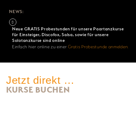
NEWS:
Neue GRATIS Probestunden für unsere Paartanzkurse
für Einsteiger, Discofox, Salsa, sowie für unsere
Solotanzkurse sind online
Einfach hier online zu einer
Gratis Probestunde anmelden
.
Jetzt direkt …
KURSE BUCHEN
Hochzeitstanz-
Privatstunden
Für
Ihre