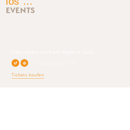
los …
EVENTS
Salsa Abend mit Party Night in Gera
22. August 2026 | 20:00
Tickets kaufen
Birthday Tanzparty – 23 Jahre Tanzschule
Paunack