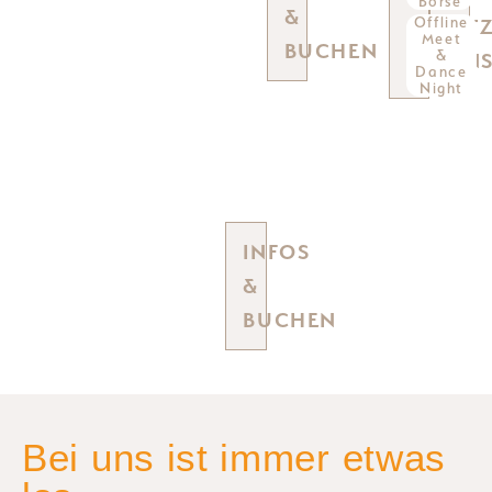
ver­
Börse
&
Offline
bren­
JET
Meet
nung
BUCHEN
&
AN
und
Dance
Night
Jogging
fürs
Gehirn
(*
Erwachsene)
INFOS
&
BUCHEN
Bei uns ist immer etwas